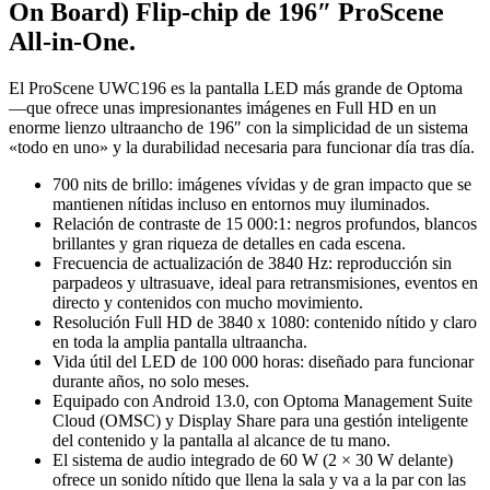
On Board) Flip-chip de 196″ ProScene
All-in-One.
El ProScene UWC196 es la pantalla LED más grande de Optoma
—que ofrece unas impresionantes imágenes en Full HD en un
enorme lienzo ultraancho de 196″ con la simplicidad de un sistema
«todo en uno» y la durabilidad necesaria para funcionar día tras día.
700 nits de brillo: imágenes vívidas y de gran impacto que se
mantienen nítidas incluso en entornos muy iluminados.
Relación de contraste de 15 000:1: negros profundos, blancos
brillantes y gran riqueza de detalles en cada escena.
Frecuencia de actualización de 3840 Hz: reproducción sin
parpadeos y ultrasuave, ideal para retransmisiones, eventos en
directo y contenidos con mucho movimiento.
Resolución Full HD de 3840 x 1080: contenido nítido y claro
en toda la amplia pantalla ultraancha.
Vida útil del LED de 100 000 horas: diseñado para funcionar
durante años, no solo meses.
Equipado con Android 13.0, con Optoma Management Suite
Cloud (OMSC) y Display Share para una gestión inteligente
del contenido y la pantalla al alcance de tu mano.
El sistema de audio integrado de 60 W (2 × 30 W delante)
ofrece un sonido nítido que llena la sala y va a la par con las