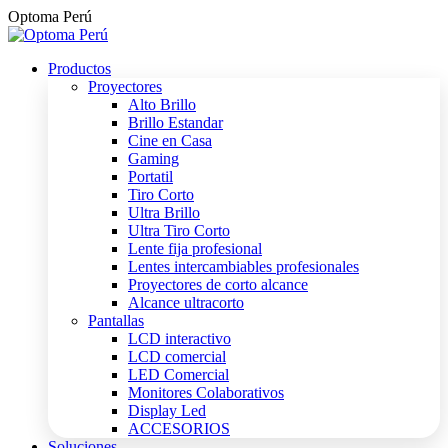
Saltar
Optoma Perú
al
contenido
Productos
Proyectores
Alto Brillo
Brillo Estandar
Cine en Casa
Gaming
Portatil
Tiro Corto
Ultra Brillo
Ultra Tiro Corto
Lente fija profesional
Lentes intercambiables profesionales
Proyectores de corto alcance
Alcance ultracorto
Pantallas
LCD interactivo
LCD comercial
LED Comercial
Monitores Colaborativos
Display Led
ACCESORIOS
Soluciones