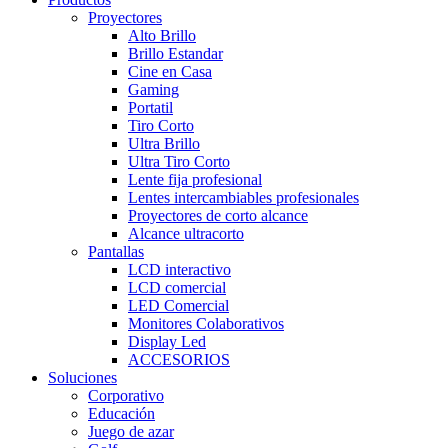
Proyectores
Alto Brillo
Brillo Estandar
Cine en Casa
Gaming
Portatil
Tiro Corto
Ultra Brillo
Ultra Tiro Corto
Lente fija profesional
Lentes intercambiables profesionales
Proyectores de corto alcance
Alcance ultracorto
Pantallas
LCD interactivo
LCD comercial
LED Comercial
Monitores Colaborativos
Display Led
ACCESORIOS
Soluciones
Corporativo
Educación
Juego de azar