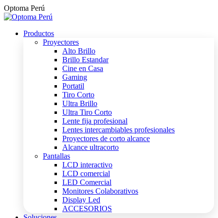
Saltar
Optoma Perú
al
contenido
Productos
Proyectores
Alto Brillo
Brillo Estandar
Cine en Casa
Gaming
Portatil
Tiro Corto
Ultra Brillo
Ultra Tiro Corto
Lente fija profesional
Lentes intercambiables profesionales
Proyectores de corto alcance
Alcance ultracorto
Pantallas
LCD interactivo
LCD comercial
LED Comercial
Monitores Colaborativos
Display Led
ACCESORIOS
Soluciones