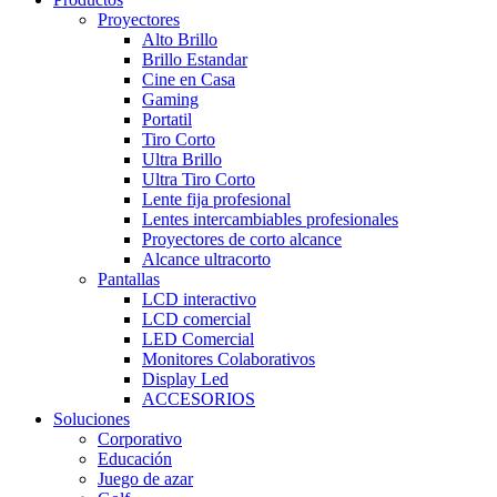
Proyectores
Alto Brillo
Brillo Estandar
Cine en Casa
Gaming
Portatil
Tiro Corto
Ultra Brillo
Ultra Tiro Corto
Lente fija profesional
Lentes intercambiables profesionales
Proyectores de corto alcance
Alcance ultracorto
Pantallas
LCD interactivo
LCD comercial
LED Comercial
Monitores Colaborativos
Display Led
ACCESORIOS
Soluciones
Corporativo
Educación
Juego de azar