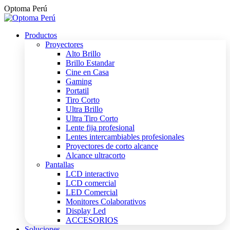
Saltar
Optoma Perú
al
contenido
Productos
Proyectores
Alto Brillo
Brillo Estandar
Cine en Casa
Gaming
Portatil
Tiro Corto
Ultra Brillo
Ultra Tiro Corto
Lente fija profesional
Lentes intercambiables profesionales
Proyectores de corto alcance
Alcance ultracorto
Pantallas
LCD interactivo
LCD comercial
LED Comercial
Monitores Colaborativos
Display Led
ACCESORIOS
Soluciones