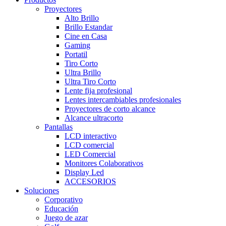
Proyectores
Alto Brillo
Brillo Estandar
Cine en Casa
Gaming
Portatil
Tiro Corto
Ultra Brillo
Ultra Tiro Corto
Lente fija profesional
Lentes intercambiables profesionales
Proyectores de corto alcance
Alcance ultracorto
Pantallas
LCD interactivo
LCD comercial
LED Comercial
Monitores Colaborativos
Display Led
ACCESORIOS
Soluciones
Corporativo
Educación
Juego de azar