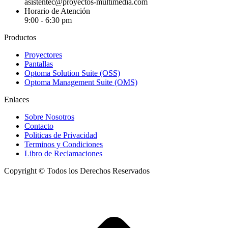
asistentec@proyectos-multimedia.com
Horario de Atención
9:00 - 6:30 pm
Productos
Proyectores
Pantallas
Optoma Solution Suite (OSS)
Optoma Management Suite (OMS)
Enlaces
Sobre Nosotros
Contacto
Politicas de Privacidad
Terminos y Condiciones
Libro de Reclamaciones
Copyright © Todos los Derechos Reservados
I
a
T