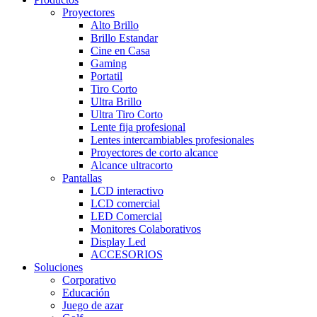
Proyectores
Alto Brillo
Brillo Estandar
Cine en Casa
Gaming
Portatil
Tiro Corto
Ultra Brillo
Ultra Tiro Corto
Lente fija profesional
Lentes intercambiables profesionales
Proyectores de corto alcance
Alcance ultracorto
Pantallas
LCD interactivo
LCD comercial
LED Comercial
Monitores Colaborativos
Display Led
ACCESORIOS
Soluciones
Corporativo
Educación
Juego de azar