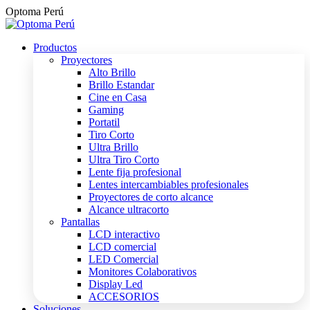
Saltar
Optoma Perú
al
contenido
Productos
Proyectores
Alto Brillo
Brillo Estandar
Cine en Casa
Gaming
Portatil
Tiro Corto
Ultra Brillo
Ultra Tiro Corto
Lente fija profesional
Lentes intercambiables profesionales
Proyectores de corto alcance
Alcance ultracorto
Pantallas
LCD interactivo
LCD comercial
LED Comercial
Monitores Colaborativos
Display Led
ACCESORIOS
Soluciones