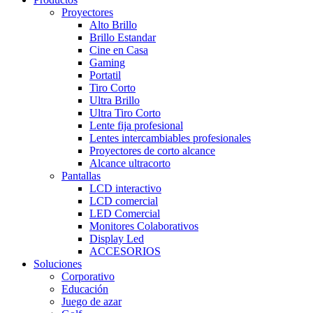
Proyectores
Alto Brillo
Brillo Estandar
Cine en Casa
Gaming
Portatil
Tiro Corto
Ultra Brillo
Ultra Tiro Corto
Lente fija profesional
Lentes intercambiables profesionales
Proyectores de corto alcance
Alcance ultracorto
Pantallas
LCD interactivo
LCD comercial
LED Comercial
Monitores Colaborativos
Display Led
ACCESORIOS
Soluciones
Corporativo
Educación
Juego de azar