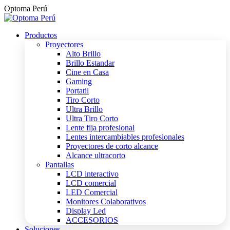
Saltar
Optoma Perú
al
contenido
Productos
Proyectores
Alto Brillo
Brillo Estandar
Cine en Casa
Gaming
Portatil
Tiro Corto
Ultra Brillo
Ultra Tiro Corto
Lente fija profesional
Lentes intercambiables profesionales
Proyectores de corto alcance
Alcance ultracorto
Pantallas
LCD interactivo
LCD comercial
LED Comercial
Monitores Colaborativos
Display Led
ACCESORIOS
Soluciones