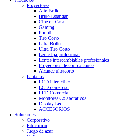
Proyectores
Alto Brillo
Brillo Estandar
Cine en Casa
Gaming
Portatil
Tiro Corto
Ultra Brillo
Ultra Tiro Corto
Lente fija profesional
Lentes intercambiables profesionales
Proyectores de corto alcance
Alcance ultracorto
Pantallas
LCD interactivo
LCD comercial
LED Comercial
Monitores Colaborativos
Display Led
ACCESORIOS
Soluciones
Corporativo
Educación
Juego de azar