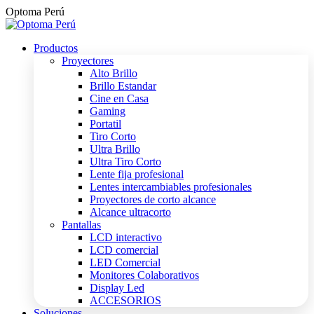
Saltar
Optoma Perú
al
contenido
Productos
Proyectores
Alto Brillo
Brillo Estandar
Cine en Casa
Gaming
Portatil
Tiro Corto
Ultra Brillo
Ultra Tiro Corto
Lente fija profesional
Lentes intercambiables profesionales
Proyectores de corto alcance
Alcance ultracorto
Pantallas
LCD interactivo
LCD comercial
LED Comercial
Monitores Colaborativos
Display Led
ACCESORIOS
Soluciones